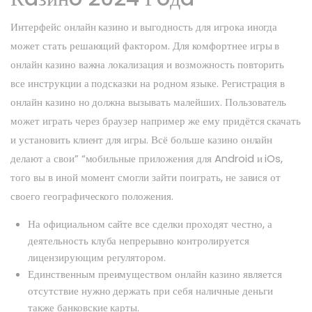
Интерфейс онлайн казино и выгодность для игрока иногда
может стать решающий фактором. Для комфортнее игры в
онлайн казино важна локализация и возможность повторить
все инструкции а подсказки на родном языке. Регистрация в
онлайн казино но должна вызывать малейших. Пользователь
может играть через браузер например же ему придётся скачать
и установить клиент для игры. Всё больше казино онлайн
делают а свои” “мобильные приложения для Android и iOs,
того вы в иной момент смогли зайти поиграть, не завися от
своего географического положения.
На официальном сайте все сделки проходят честно, а
деятельность клуба непрерывно контролируется
лицензирующим регулятором.
Единственным преимуществом онлайн казино является
отсутствие нужно держать при себя наличные деньги
также банковские карты.