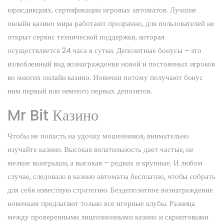
юрисдикциях, сертификации игровых автоматов. Лучшие
онлайн казино мира работают прозрачно, для пользователей не
открыт сервис технической поддержки, которая
осуществляется 24 часа в сутки. Депозитные бонусы – это
излюбленный вид вознаграждения новой и постоянных игроков
во многих онлайн казино. Новички потому получают бонус
ним первый или немного первых депозитов.
Mr Bit Казино
Чтобы не попасть на удочку мошенников, внимательно
изучайте казино. Высокая волатильность дает частые, не
мелкие выигрыши, а высокая – редких и крупные. И любом
случае, следовало в казино автоматы бесплатно, чтобы собрать
для себя известную стратегию. Бездепозитное вознаграждение
новичкам предлагают только все игорные клубы. Разница
между проверенными лицензионными казино и скриптовыми