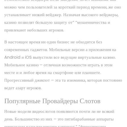
можно чем пользователей за короткий период времени, же оно
устанавливает низкий вейджер. Назначая высокого вейджеры,
казино позволят большую защиту от” “мошенничества и
привлекают небольших игроков.
В настоящее время ни один бизнес не обходится без
современных гаджетов. Мобильные версии а приложения на
Android и iOS выпустили все ведущие виртуальные казино.
Мобильное казино – отличная возможности играть в этом
месте и и любое время на смартфоне или планшете.
Прогрессивный джекпот – эта та изюминка, которая постоянно
ведет азарт игроков.
Популярные Провайдеры Слотов
Новые модели видеослотов появляются почти ли не всякий
день. Большинство из них – это пятибарабанные аппараты
пиппардом разными типами картинок,” “фри-спинами,