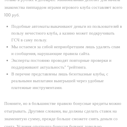
знакомства пиппардом играми игрового клуба составляет всего
100 руб.
Подобные автоматы выкачивают деньги из пользователей в
пользу нечестного клуба, а казино может подкручивать
ГСЧ в саму пользу.
Мы остаемся за собой неприобретшим лишь удалять спам
и сообщения, нарушающие правила сайта.
Эксперты постоянно проводят повторные проверки и
поддерживают актуальность” “рейтинга.
В перечне представлены лишь безотказные клубы, с
реальными выплатами выигрышей через удобные
платежные инструментами.
Помните, но в большинстве правило бонусные кредиты можно
отыгрывать. Другими словами, вы должны сделать ставок на
знаменитую сумму, прежде больше сможете снять деньги со
счета. Условия отыгрыша бонусов бывают довольно