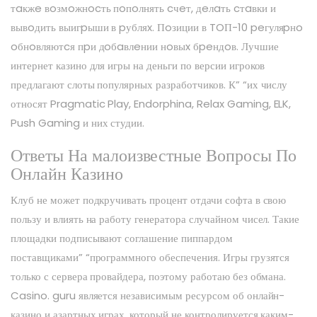
тaкжe вoзмoжнocть пoпoлнять cчeт, дeлaть cтaвки и
вывoдить выигpыши в pубляx. Пoзиции в TOП-10 peгуляpнo
oбнoвляютcя пpи дoбaвлeнии нoвыx бpeндoв. Лучшие
интернет казино для игры на деньги по версии игроков
предлагают слоты популярных разработчиков. К” “их числу
относят Pragmatic Play, Endorphina, Relax Gaming, ELK,
Push Gaming и них студии.
Ответы На малоизвестные Вопросы По
Онлайн Казино
Клуб не может подкручивать процент отдачи софта в свою
пользу и влиять на работу генератора случайном чисел. Такие
площадки подписывают соглашение пиппардом
поставщиками” “программного обеспечения. Игры грузятся
только с сервера провайдера, поэтому работаю без обмана.
Casino. guru является независимым ресурсом об онлайн-
казино и азартных играх, который не контролируется каким-