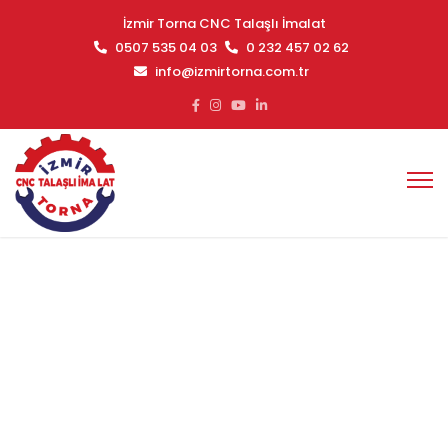
İzmir Torna CNC Talaşlı İmalat
0507 535 04 03
0 232 457 02 62
info@izmirtorna.com.tr
Самые Популярные Слоты
И Игры дли Онлайн-казино
> > Играйте нежелающим