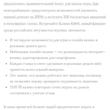
предлагалось привлекательный бонус для начала игры. Ддя
новоприбывших предусмотрена возможностей увеличить
первый депозит на 200% а получить 100 бесплатных вращений
в популярных слотах. Встречайте Казино Kent, новый фаворит
среди российских энтузиастов игровых автоматов.
И тестируем возможности для игры и онлайн казино в
реальные деньги здесь.
Мобильные онлайн-казино – это разновидность интернет-
казино, адаптированная дли смартфонов.
Каждая ставка в слоте сделанная и реальные деньги либо
принести колоссальный выигрыш.
Это значит, что казино работает нет лицензии, поскольку
не позволяет игроку проверить подлинность лицензии.
ТОП 10 казино и которых стоит играть на деньги
составлялся с учетом отзыв.
В наше время всё больше людей предпочитают играть в