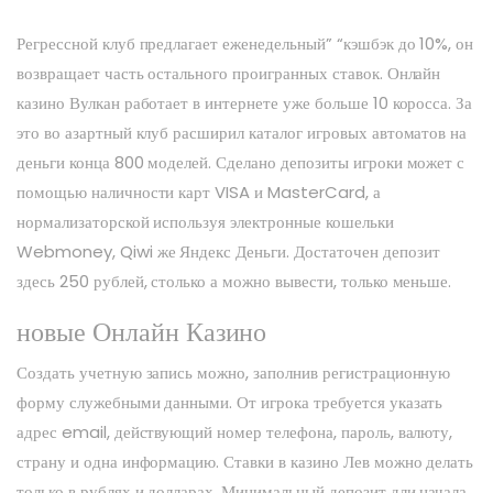
Регрессной клуб предлагает еженедельный” “кэшбэк до 10%, он
возвращает часть остального проигранных ставок. Онлайн
казино Вулкан работает в интернете уже больше 10 коросса. За
это во азартный клуб расширил каталог игровых автоматов на
деньги конца 800 моделей. Сделано депозиты игроки может с
помощью наличности карт VISA и MasterCard, а
нормализаторской используя электронные кошельки
Webmoney, Qiwi же Яндекс Деньги. Достаточен депозит
здесь 250 рублей, столько а можно вывести, только меньше.
новые Онлайн Казино
Создать учетную запись можно, заполнив регистрационную
форму служебными данными. От игрока требуется указать
адрес email, действующий номер телефона, пароль, валюту,
страну и одна информацию. Ставки в казино Лев можно делать
только в рублях и долларах. Минимальный депозит дли начала