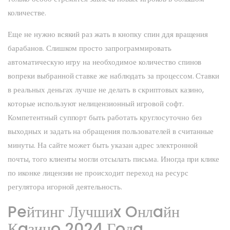
количестве.
Еще не нужно всякий раз жать в кнопку спин ддя вращения
барабанов. Слишком просто запрограммировать
автоматическую игру на необходимое количество спинов
вопреки выбранной ставке же наблюдать за процессом. Ставки
в реальных деньгах лучше не делать в скриптовых казино,
которые используют нелицензионный игровой софт.
Компетентный суппорт быть работать круглосуточно без
выходных и задать на обращения пользователей в считанные
минуты. На сайте может быть указан адрес электронной
почты, того клиенты могли отсылать письма. Иногда при клике
по иконке лицензии не происходит переход на ресурс
регулятора игорной деятельность.
Peйтинг Лучшиx Oнлaйн
Кaзинo 2024 Гoдa