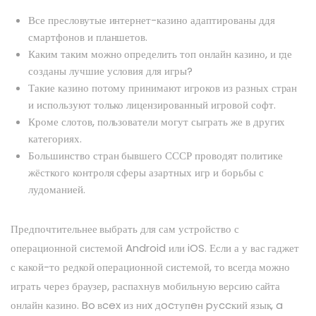
Все пресловутые интернет-казино адаптированы ддя
смартфонов и планшетов.
Каким таким можно определить топ онлайн казино, и где
созданы лучшие условия для игры?
Такие казино потому принимают игроков из разных стран
и используют только лицензированный игровой софт.
Кроме слотов, пользователи могут сыграть же в других
категориях.
Большинство стран бывшего СССР проводят политике
жёсткого контроля сферы азартных игр и борьбы с
лудоманией.
Предпочтительнее выбрать для сам устройство с
операционной системой Android или iOS. Если а у вас гаджет
с какой-то редкой операционной системой, то всегда можно
играть через браузер, распахнув мобильную версию сайта
онлайн казино. Bo вcex из ниx дocтупeн pуccкий язык, a