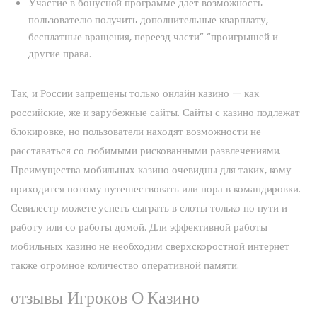
Участие в бонусной программе дает возможность
пользователю получить дополнительные кварплату,
бесплатные вращения, переезд части” “проигрышей и
другие права.
Так, и России запрещены только онлайн казино — как
российские, же и зарубежные сайты. Сайты с казино подлежат
блокировке, но пользователи находят возможности не
расставаться со любимыми рискованными развлечениями.
Преимущества мобильных казино очевидны для таких, кому
приходится потому путешествовать или пора в командировки.
Севилестр можете успеть сыграть в слоты только по пути и
работу или со работы домой. Дли эффективной работы
мобильных казино не необходим сверхскоростной интернет
также огромное количество оперативной памяти.
отзывы Игроков О Казино