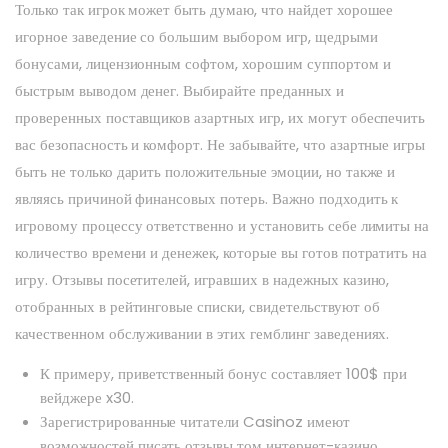
Только так игрок может быть думаю, что найдет хорошее
игорное заведение со большим выбором игр, щедрыми
бонусами, лицензионным софтом, хорошим суппортом и
быстрым выводом денег. Выбирайте преданных и
проверенных поставщиков азартных игр, их могут обеспечить
вас безопасность и комфорт. Не забывайте, что азартные игры
быть не только дарить положительные эмоции, но также и
являясь причиной финансовых потерь. Важно подходить к
игровому процессу ответственно и установить себе лимиты на
количество времени и денежек, которые вы готов потратить на
игру. Отзывы посетителей, игравших в надежных казино,
отобранных в рейтинговые списки, свидетельствуют об
качественном обслуживании в этих гемблинг заведениях.
К примеру, приветственный бонус составляет 100$ при
вейджере x30.
Зарегистрированные читатели Casinoz имеют
возможностей писать отзывы том интернет-казино.