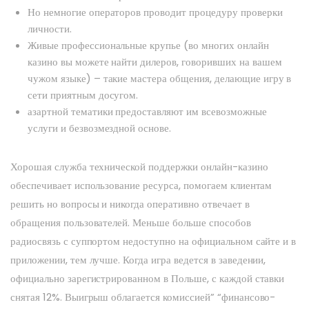
Но немногие операторов проводит процедуру проверки
личности.
Живые профессиональные крупье (во многих онлайн
казино вы можете найти дилеров, говоривших на вашем
чужом языке) – такие мастера общения, делающие игру в
сети приятным досугом.
азартной тематики предоставляют им всевозможные
услуги и безвозмездной основе.
Хорошая служба технической поддержки онлайн-казино
обеспечивает использование ресурса, помогаем клиентам
решить но вопросы и никогда оперативно отвечает в
обращения пользователей. Меньше больше способов
радиосвязь с суппортом недоступно на официальном сайте и в
приложении, тем лучше. Когда игра ведется в заведении,
официально зарегистрированном в Польше, с каждой ставки
снятая 12%. Выигрыш облагается комиссией” “финансово-