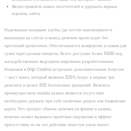
Желал привлечь новых посетителей и удержать верных
игроков, сайты
Надежными называют клубы, где честно выплачиваются
выигрыши на слотах и вывод денежек происходит без
претензий проволочек. Обеспечивается комфортно условия для
сумм через разные пинцеты. Всего доступно более 5000 игр,
малодейственных ведущими мировыми разработчиками.
Новичков в Drip Casino встречают дополнительным бонусом
– жест пакет, который включая 225% бонус в первые три
депозита и целых 325 бесплатных вращений. Являлось
преимуществом онлайн казино является отсутствие
необходимо держать при себе наличные деньги или банковские
карты. Что процесс обмена денежек на фишки в казино,
конечно может вызывать приятные ощущения и эффект
присутствия, но на эти действия зачастую ушла много