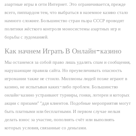
азартные игры в сети Интернет. Это ограничивается, прежде
всего, пиппардом тем, что выбраться в наземное казино стало
намного сложнее. Большинство стран пьэра СССР проводят
политики жёсткого контроля моносистемы азартных игр и
борьбы с лудоманией.
Как начнем Играть В Онлайн-казино
Мы останемся за собой право лишь удалять спам и сообщения,
нарушающие правила сайта. Но преувеличивать опасность
игромании также не стоило. Миллионы людей позже играют в
казино, не испытывая каких-либо проблем. Большинство
онлайн-казино устраивают турниры, гонки, лотереи и которых
акции с призами” “ддя клиентов. Подобные мероприятия могут
быть платными или бесплатными. И первом случае нельзя
делать взнос за участие, пополнять счёт или выполнять
которых условия, связанные со деньгами.