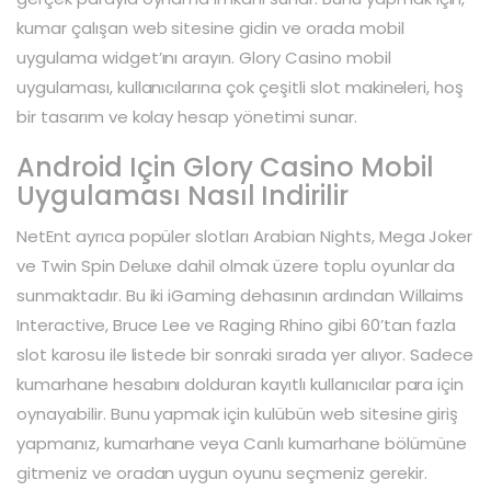
kumar çalışan web sitesine gidin ve orada mobil
uygulama widget’ını arayın. Glory Casino mobil
uygulaması, kullanıcılarına çok çeşitli slot makineleri, hoş
bir tasarım ve kolay hesap yönetimi sunar.
Android Için Glory Casino Mobil
Uygulaması Nasıl Indirilir
NetEnt ayrıca popüler slotları Arabian Nights, Mega Joker
ve Twin Spin Deluxe dahil olmak üzere toplu oyunlar da
sunmaktadır. Bu iki iGaming dehasının ardından Willaims
Interactive, Bruce Lee ve Raging Rhino gibi 60’tan fazla
slot karosu ile listede bir sonraki sırada yer alıyor. Sadece
kumarhane hesabını dolduran kayıtlı kullanıcılar para için
oynayabilir. Bunu yapmak için kulübün web sitesine giriş
yapmanız, kumarhane veya Canlı kumarhane bölümüne
gitmeniz ve oradan uygun oyunu seçmeniz gerekir.