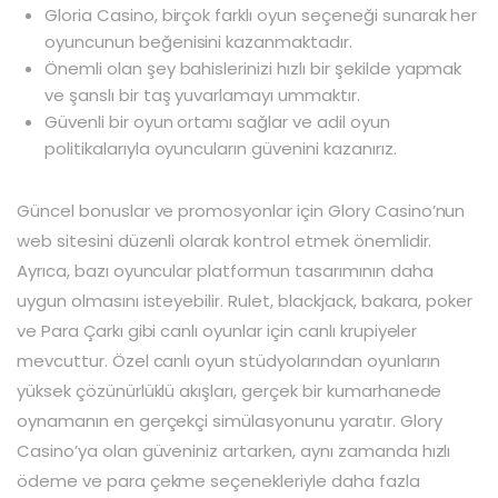
Gloria Casino, birçok farklı oyun seçeneği sunarak her
oyuncunun beğenisini kazanmaktadır.
Önemli olan şey bahislerinizi hızlı bir şekilde yapmak
ve şanslı bir taş yuvarlamayı ummaktır.
Güvenli bir oyun ortamı sağlar ve adil oyun
politikalarıyla oyuncuların güvenini kazanırız.
Güncel bonuslar ve promosyonlar için Glory Casino’nun
web sitesini düzenli olarak kontrol etmek önemlidir.
Ayrıca, bazı oyuncular platformun tasarımının daha
uygun olmasını isteyebilir. Rulet, blackjack, bakara, poker
ve Para Çarkı gibi canlı oyunlar için canlı krupiyeler
mevcuttur. Özel canlı oyun stüdyolarından oyunların
yüksek çözünürlüklü akışları, gerçek bir kumarhanede
oynamanın en gerçekçi simülasyonunu yaratır. Glory
Casino’ya olan güveniniz artarken, aynı zamanda hızlı
ödeme ve para çekme seçenekleriyle daha fazla