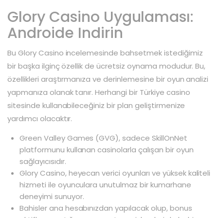
Glory Casino Uygulaması:
Androide Indirin
Bu Glory Casino incelemesinde bahsetmek istediğimiz
bir başka ilginç özellik de ücretsiz oynama modudur. Bu,
özellikleri araştırmanıza ve derinlemesine bir oyun analizi
yapmanıza olanak tanır. Herhangi bir Türkiye casino
sitesinde kullanabileceğiniz bir plan geliştirmenize
yardımcı olacaktır.
Green Valley Games (GVG), sadece SkillOnNet
platformunu kullanan casinolarla çalışan bir oyun
sağlayıcısıdır.
Glory Casino, heyecan verici oyunları ve yüksek kaliteli
hizmeti ile oyunculara unutulmaz bir kumarhane
deneyimi sunuyor.
Bahisler ana hesabınızdan yapılacak olup, bonus