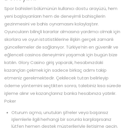
Spor bahisleri bölümünün kullanıcı dostu arayüzü, hem
yeni başlayanların hem de deneyimli bahisçilerin
gezinmesini ve bahis oynamasını kolaylaştırır.
Oyuncuların bilinçli kararlar almasına yardımcı olmak için
skorlara ve oyun istatistiklerine ilişkin gerçek zamanlı
güncellemeler de sağlanıyor. Türkiye’nin en güvenilir ve
eğlenceli casinos deneyimini yaşamak için bugün bize
katılın. Glory Casino giriş yaparak, hesabınızdaki
kazançları çekmek için sadece birkaç adımı takip
etmeniz gerekmektedir. Çekilecek tutarı belirleyip
ödeme yöntemini seçtikten sonra, talebiniz kısa sürede
işleme alınır ve kazançlarınız banka hesabınıza yatırılır.
Poker
Oturum açma, unutulan şifreler veya başarısız
işlemlerle ilgili herhangi bir sorunla karşılaşırsanız
lütfen hemen destek müşterileriyle iletişime geçin.