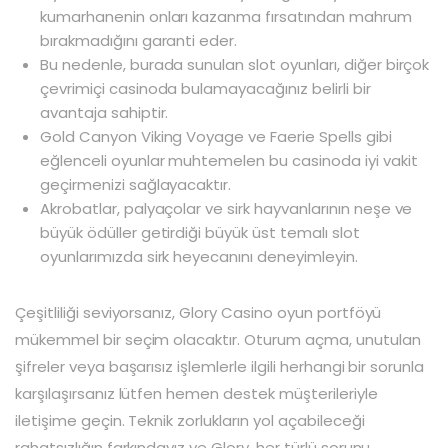
kumarhanenin onları kazanma fırsatından mahrum
bırakmadığını garanti eder.
Bu nedenle, burada sunulan slot oyunları, diğer birçok
çevrimiçi casinoda bulamayacağınız belirli bir
avantaja sahiptir.
Gold Canyon Viking Voyage ve Faerie Spells gibi
eğlenceli oyunlar muhtemelen bu casinoda iyi vakit
geçirmenizi sağlayacaktır.
Akrobatlar, palyaçolar ve sirk hayvanlarının neşe ve
büyük ödüller getirdiği büyük üst temalı slot
oyunlarımızda sirk heyecanını deneyimleyin.
Çeşitliliği seviyorsanız, Glory Casino oyun portföyü
mükemmel bir seçim olacaktır. Oturum açma, unutulan
şifreler veya başarısız işlemlerle ilgili herhangi bir sorunla
karşılaşırsanız lütfen hemen destek müşterileriyle
iletişime geçin. Teknik zorlukların yol açabileceği
rahatsızlığın farkındayız ve Glory, her türlü sorunu