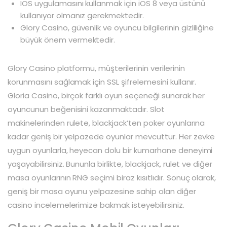
IOS uygulamasını kullanmak için iOS 8 veya üstünü
kullanıyor olmanız gerekmektedir.
Glory Casino, güvenlik ve oyuncu bilgilerinin gizliliğine
büyük önem vermektedir.
Glory Casino platformu, müşterilerinin verilerinin
korunmasını sağlamak için SSL şifrelemesini kullanır.
Gloria Casino, birçok farklı oyun seçeneği sunarak her
oyuncunun beğenisini kazanmaktadır. Slot
makinelerinden rulete, blackjack’ten poker oyunlarına
kadar geniş bir yelpazede oyunlar mevcuttur. Her zevke
uygun oyunlarla, heyecan dolu bir kumarhane deneyimi
yaşayabilirsiniz. Bununla birlikte, blackjack, rulet ve diğer
masa oyunlarının RNG seçimi biraz kısıtlıdır. Sonuç olarak,
geniş bir masa oyunu yelpazesine sahip olan diğer
casino incelemelerimize bakmak isteyebilirsiniz.