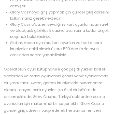
açmıştır.
Glory Casino’ya giriş yapmak için güncel giriş adresini
kullanmanız gerekmektedir.
Glory Casino’da, en sevdiğiniz kart oyunlarından rulet
ve blackjack gibi klasik casino oyunlarına kadar birçok
seçenek bulabilirsiniz.
Slotlar, masa oyunları, kart oyunları ve hatta canlı
krupiyeler dahil olmak üzere 500’den fazla oyun
arasından seçim yapabilirsiniz.
Operatörün oyun kütüphanesi çok çeşitli yüksek kaliteli
slotlardan ve masa oyunlarının çeşitli varyasyonlarından
oluşmaktadır. Ayrıca, gerçek krupiyelerle oynamanıza
olanak tanıyan canlı oyunlar için özel bir bölüm de
bulunmaktadır. Glory Casino, Türkiye’deki online casino
oyuncuları için mükemmel bir seçenektir. Glory Casino
güncel giriş adresini takip ederek her zaman en yeni