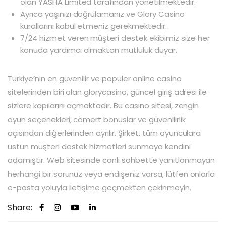
olan YASHA Limited tarafından yönetilmektedir.
Ayrıca yaşınızı doğrulamanız ve Glory Casino
kurallarını kabul etmeniz gerekmektedir.
7/24 hizmet veren müşteri destek ekibimiz size her
konuda yardımcı olmaktan mutluluk duyar.
Türkiye’nin en güvenilir ve popüler online casino
sitelerinden biri olan glorycasino, güncel giriş adresi ile
sizlere kapılarını açmaktadır. Bu casino sitesi, zengin
oyun seçenekleri, cömert bonuslar ve güvenilirlik
açısından diğerlerinden ayrılır. Şirket, tüm oyunculara
üstün müşteri destek hizmetleri sunmaya kendini
adamıştır. Web sitesinde canlı sohbette yanıtlanmayan
herhangi bir sorunuz veya endişeniz varsa, lütfen onlarla
e-posta yoluyla iletişime geçmekten çekinmeyin.
Share: