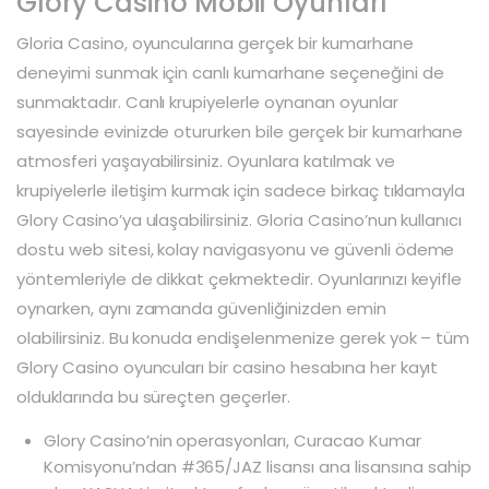
Glory Casino Mobil Oyunları
Gloria Casino, oyuncularına gerçek bir kumarhane
deneyimi sunmak için canlı kumarhane seçeneğini de
sunmaktadır. Canlı krupiyelerle oynanan oyunlar
sayesinde evinizde otururken bile gerçek bir kumarhane
atmosferi yaşayabilirsiniz. Oyunlara katılmak ve
krupiyelerle iletişim kurmak için sadece birkaç tıklamayla
Glory Casino’ya ulaşabilirsiniz. Gloria Casino’nun kullanıcı
dostu web sitesi, kolay navigasyonu ve güvenli ödeme
yöntemleriyle de dikkat çekmektedir. Oyunlarınızı keyifle
oynarken, aynı zamanda güvenliğinizden emin
olabilirsiniz. Bu konuda endişelenmenize gerek yok – tüm
Glory Casino oyuncuları bir casino hesabına her kayıt
olduklarında bu süreçten geçerler.
Glory Casino’nin operasyonları, Curacao Kumar
Komisyonu’ndan #365/JAZ lisansı ana lisansına sahip