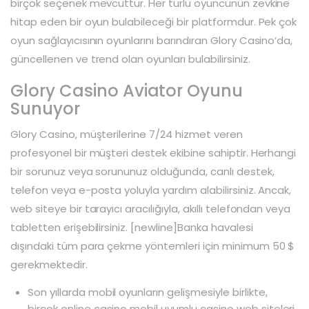
birçok seçenek mevcuttur. Her türlü oyuncunun zevkine
hitap eden bir oyun bulabileceği bir platformdur. Pek çok
oyun sağlayıcısının oyunlarını barındıran Glory Casino’da,
güncellenen ve trend olan oyunları bulabilirsiniz.
Glory Casino Aviator Oyunu
Sunuyor
Glory Casino, müşterilerine 7/24 hizmet veren
profesyonel bir müşteri destek ekibine sahiptir. Herhangi
bir sorunuz veya sorununuz olduğunda, canlı destek,
telefon veya e-posta yoluyla yardım alabilirsiniz. Ancak,
web siteye bir tarayıcı aracılığıyla, akıllı telefondan veya
tabletten erişebilirsiniz. [newline]Banka havalesi
dışındaki tüm para çekme yöntemleri için minimum 50 $
gerekmektedir.
Son yıllarda mobil oyunların gelişmesiyle birlikte,
birçok online casino mobil uyumlu casino web siteleri