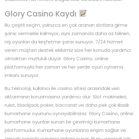
Glory Casino Kaydı
Bu çeşitli seçim, yalnızca en çok aranan slotlara girme
şansı vermekle kalmıyor, aynı zamanda daha az bilinen,
niş oyunları da keşfetme şansı sunuyor. 7/24 hizmet
veren müşteri destek ekibimiz size her konuda yardımcı
olmaktan mutluluk duyar. Glory Casino, online
platformuyla her zaman ve her yerde oyun oynama
imkanı sunuyor.
Bu teknoloji, kullanıcı ile casino sitesi arasındaki veri
aktarımının korunmasına yardımcı olur. Slot makineleri,
rulet, blackjack, poker, baccarat ve daha pek çok klasik
kumarhane oyununu oynayabilirsiniz. Glory Casino, online
kumarhane oyunları sunan bir çevrimiçi kumarhane
platformudur. Kumarhane oyunlarına erişim sağlar ve
gerçek parayla oynama imkanı sunar. Bunu yapmak için,