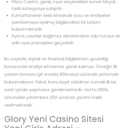
Glory Casino, geniş oyun seçenekleri sunan birçok
farklı kategoriye sahiptir.
Kumarhanenin web sitesinde soru ve endişeleri
yanıtlamaya ayrılmış bilgilendirici bir bölüm
bulunmaktadır.
Ayrıca, oyunlar bağımsız denetimlere tabi tutulur ve
adil oyun prensipleri geçerlidir.
Bu sayede, kişisel ve finansal bilgilerinizin güvenliği
konusunda endişe etmenize gerek kalmaz. Örneğin ilk
yatırım bonusu için evvela 80₺veya üstünde yatırımda
bulunmalısınız. Fakat bunu kayıt olduktan sonraki ilk bir
saat içinde yapmanız gerekmektedir. Hatta 260₺
üstündeki yatırımlara 250 ücretsiz çevrim hakkı
verilmektedir.
Glory Yeni Casino Sitesi