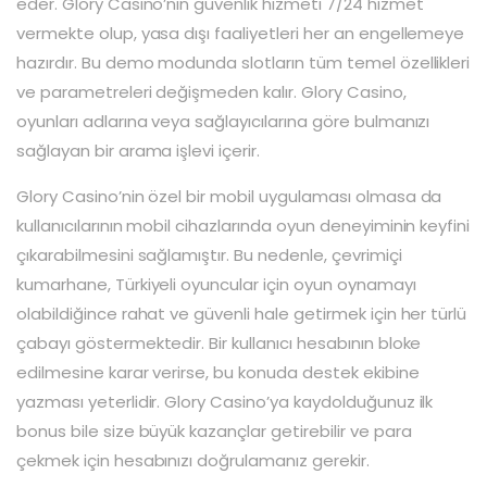
eder. Glory Casino’nin güvenlik hizmeti 7/24 hizmet
vermekte olup, yasa dışı faaliyetleri her an engellemeye
hazırdır. Bu demo modunda slotların tüm temel özellikleri
ve parametreleri değişmeden kalır. Glory Casino,
oyunları adlarına veya sağlayıcılarına göre bulmanızı
sağlayan bir arama işlevi içerir.
Glory Casino’nin özel bir mobil uygulaması olmasa da
kullanıcılarının mobil cihazlarında oyun deneyiminin keyfini
çıkarabilmesini sağlamıştır. Bu nedenle, çevrimiçi
kumarhane, Türkiyeli oyuncular için oyun oynamayı
olabildiğince rahat ve güvenli hale getirmek için her türlü
çabayı göstermektedir. Bir kullanıcı hesabının bloke
edilmesine karar verirse, bu konuda destek ekibine
yazması yeterlidir. Glory Casino’ya kaydolduğunuz ilk
bonus bile size büyük kazançlar getirebilir ve para
çekmek için hesabınızı doğrulamanız gerekir.