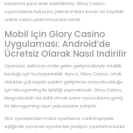
kazanma şansı elde edebilirsiniz. Glory Casino,
oyuncularına hızlı para çekme imkanı sunan az sayıdaki
online casino platformundan biridir.
Mobil Için Glory Casino
Uygulaması: Android’de
Ücretsiz Olarak Nasıl Indirilir
Operatör, sektörün önde gelen geliştiricileriyle ortaklık
kurduğu için bu başarılabilir. Ayrıca, Glory Casino, ortak
oldukları çok sayıda yazılım geliştiricisi arasında olduğu
için Microgaming ile işbirliği yapmaktadır. Glory Casino,
Mega Moolah da dahil olmak üzere oyuncularına geniş
bir Microgaming oyun yelpazesine sahiptir.
Slot oyunlarından masa oyunlarına, canlı krupiyeler
eşliğinde oynanan oyunlardan jackpot oyunlarına kadar