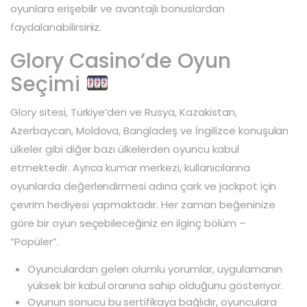
oyunlara erişebilir ve avantajlı bonuslardan
faydalanabilirsiniz.
Glory Casino’de Oyun
Seçimi
Glory sitesi, Türkiye’den ve Rusya, Kazakistan,
Azerbaycan, Moldova, Bangladeş ve İngilizce konuşulan
ülkeler gibi diğer bazı ülkelerden oyuncu kabul
etmektedir. Ayrıca kumar merkezi, kullanıcılarına
oyunlarda değerlendirmesi adına çark ve jackpot için
çevrim hediyesi yapmaktadır. Her zaman beğeninize
göre bir oyun seçebileceğiniz en ilginç bölüm –
“Popüler”.
Oyunculardan gelen olumlu yorumlar, uygulamanın
yüksek bir kabul oranına sahip olduğunu gösteriyor.
Oyunun sonucu bu sertifikaya bağlıdır, oyunculara