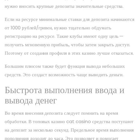
нужно вносить крупные депозиты значительные средства.
Если на ресурсе минимальные ставки для депозита начинаются
от 1000 рублей/гривен, нужно тщательно обдумать
регистрацию на ресурсе. Такие клубы имеют одну цель —
получить мгновенную прибыль, чтобы затем закрыть доступ.
Поэтому от создания профиля в этих казино лучше отказаться.
Большим плюсом также будет функция вывода небольших
средств. Это создаст возможность чаще выводить деньги.
Быстрота выполнения ввода и
вывода денег
Во время внесения депозита следует помнить на время
обработки. В топовых казино cat casino средства поступают
на депозит за несколько секунд. Предельное время выполнения
пополнения доходит до часа. Это позволяет и помогает