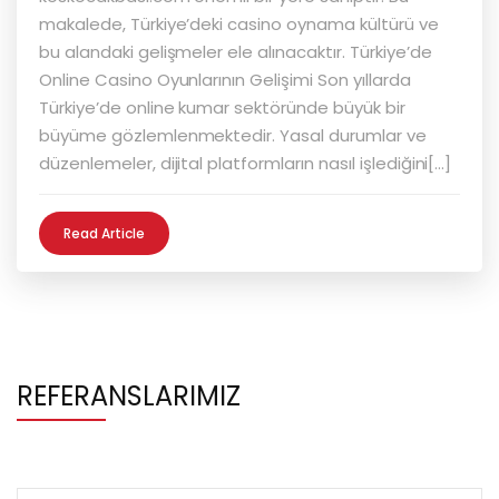
makalede, Türkiye’deki casino oynama kültürü ve
bu alandaki gelişmeler ele alınacaktır. Türkiye’de
Online Casino Oyunlarının Gelişimi Son yıllarda
Türkiye’de online kumar sektöründe büyük bir
büyüme gözlemlenmektedir. Yasal durumlar ve
düzenlemeler, dijital platformların nasıl işlediğini[…]
Read Article
REFERANSLARIMIZ