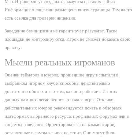
Мэн. Игроки могут создавать аккаунты на таких сайтах.
Информация о лицензии размещена внизу страницы. Там часто
есть ссылка для проверки лицензии.
Заведение без лицензии не гарантирует результат. Такие
площадки не контролируются. Игрок не сможет доказать свою
правоту.
Мысли реальных игроманов
Оценки геймеров и юзеров, прошедшие игру испытали в
выбранном игорном клубе, способны действительно
достаточно обозначить о том, как оно работает. Из этих
данных намного легче решить о начале игры. Отклики
действительных юзеров рекомендуется искать в обзорных
платформах выбранного ресурса, профильных форумах или в
соцсетях заведения. Ориентироваться на комментарии,
оставленные в самом казино, не стоит. Они могут быть