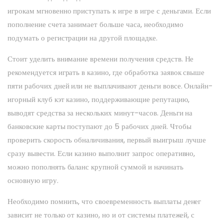
игрокам мгновенно приступать к игре в игре с деньгами. Если
пополнение счета занимает больше часа, необходимо
подумать о регистрации на другой площадке.
Стоит уделить внимание времени получения средств. Не
рекомендуется играть в казино, где обработка заявок свыше
пяти рабочих дней или не выплачивают деньги вовсе. Онлайн-
игорный клуб кэт казино, поддерживающие репутацию,
выводят средства за нескольких минут-часов. Деньги на
банковские карты поступают до 5 рабочих дней. Чтобы
проверить скорость обналичивания, первый выигрыш лучше
сразу вывести. Если казино выполнит запрос оперативно,
можно пополнять баланс крупной суммой и начинать
основную игру.
Необходимо помнить, что своевременность выплаты денег
зависит не только от казино, но и от системы платежей, с