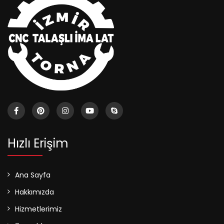
Hızlı Erişim
Ana Sayfa
Hakkımızda
Hizmetlerimiz