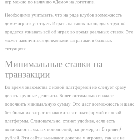
игр можно по наличию «Демо» на логотипе.
Необходимо учитывать, что на ряде клубов возможность
демо-игр отсутствует. Играть на таких площадках трудно:
придется узнавать всё об играх во время реальных ставок. Это
может закончиться денежными затратами в базовых
ситуациях.
Минимальные ставки на
транзакции
Во время знакомства с новой платформой не следует сразу
делать крупные депозиты. Более оптимально вначале
пополнить минимальную сумму. Это даст возможность и шанс
без больших затрат ознакомиться с платформой игровой
платформы. Следовательно, станет удобнее, если есть
возможность малых пополнений, например, от 5 гривен/
рублей. Эти сайты вызывают доверие у игроков, так как не