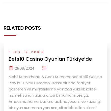
RELATED POSTS
! БЕЗ РУБРИКИ
Bets10 Casino Oyunları Türkiye’de
21/08/2024
Mobil Kumarhane & Canlı KumarhaneBets10 Casino
Play In Turkey Curacao lisansı altında faaliyet
gösteren ve müşterilerine yalnızca yüksek kaliteli
hizmet sunan uluslararası bir kumar sitesiyiz.
Amacımız, kumarbazlara adil, heyecanlı ve kazançlı
bir oyun sunmanın yanı sıra, sitedeki kullanıcıların”