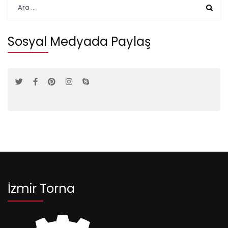
Arama:
Sosyal Medyada Paylaş
İzmir Torna