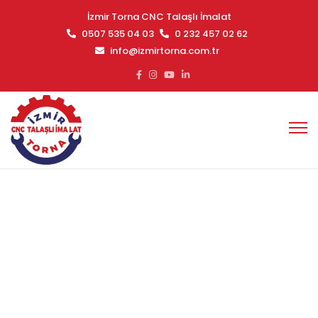
İzmir Torna CNC Talaşlı İmalat
0507 535 04 03
0 232 457 02 62
info@izmirtorna.com.tr
Каким образом лучше
выбрать добросовестное и
одновременно выгодное