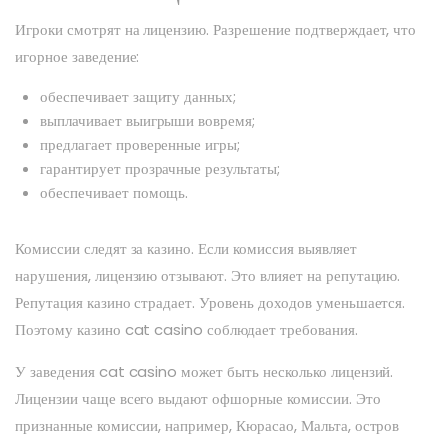
Игроки смотрят на лицензию. Разрешение подтверждает, что
игорное заведение:
обеспечивает защиту данных;
выплачивает выигрыши вовремя;
предлагает проверенные игры;
гарантирует прозрачные результаты;
обеспечивает помощь.
Комиссии следят за казино. Если комиссия выявляет
нарушения, лицензию отзывают. Это влияет на репутацию.
Репутация казино страдает. Уровень доходов уменьшается.
Поэтому казино cat casino соблюдает требования.
У заведения cat casino может быть несколько лицензий.
Лицензии чаще всего выдают офшорные комиссии. Это
признанные комиссии, например, Кюрасао, Мальта, остров