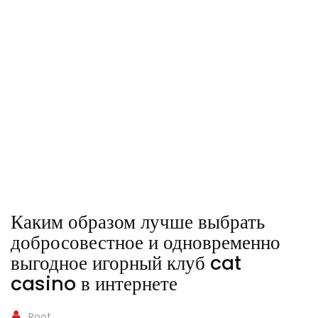
игорный клуб cat casino в
интернете
Ana Sayfa
Каким образом лучше выбрать добросовестное и
одновременно выгодное игорный клуб cat casino в интернете
Каким образом лучше выбрать
добросовестное и одновременно
выгодное игорный клуб cat
casino в интернете
Root