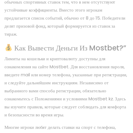
обычных спортивных ставок тем, что в нем отсутствуют
устойчивые коэффициенты. Вместо этого игрокам
предлагается список событий, обычно от 8 до 15. Победители
делят призовой фонд, который формируется из ставок за
тираж.
Как Вывести Деньги Из Mostbet?”
Лимиты на кошельки и криптовалюту доступны для
ознакомления на сайте Mostbet. Для восстановления пароля,
введите mail или номер телефона, указанные при регистрации,
и следуйте дальнейшим инструкциям. Независимо от
выбранного вами способа регистрации, обязательно
ознакомьтесь с Положениями и условиями Mostbet kz. Здесь
вы изучите правила, которые следует соблюдать для комфорта
и безопасности во время игры.
Многие игроки любят делать ставки на спорт с телефона,