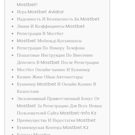
Mostbet!
Игра Mostbet Aviator
Надежность И Безопасность Бк Mostbet
Линия И Коэффициенты Mostbet
Регистрация В Мостбет
Mostbet Мобильді Қосымшасы
Регистрация По Номеру Телефона
Пошаговые Инструкции По Внесению
Депозита В Mostbet После Регистрации
Мостбет Онлайн-казино И Букмекер
Казино Және Ойын Автоматтары
Букмекер Mostbet И Онлайн Казино В
Казахстане
Эксклюзивный Приветственный Бонус От
Mostbet За Регистрацию Для Всех Новых
Пользователей Сайта Mostbet-info Kz
Преимущества И Недостатки Mostbet
Букмекерская Контора Mostbet Kz
Бонусы Мостбет