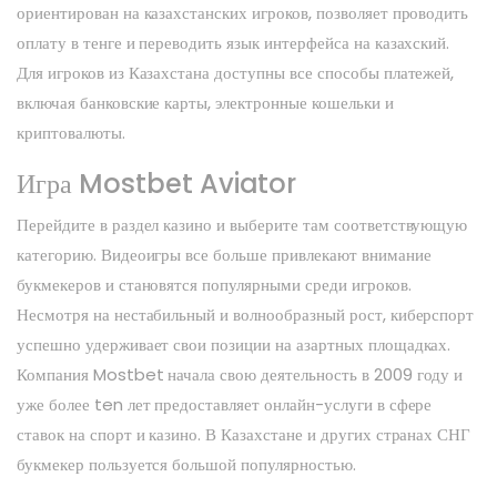
ориентирован на казахстанских игроков, позволяет проводить
оплату в тенге и переводить язык интерфейса на казахский.
Для игроков из Казахстана доступны все способы платежей,
включая банковские карты, электронные кошельки и
криптовалюты.
Игра Mostbet Aviator
Перейдите в раздел казино и выберите там соответствующую
категорию. Видеоигры все больше привлекают внимание
букмекеров и становятся популярными среди игроков.
Несмотря на нестабильный и волнообразный рост, киберспорт
успешно удерживает свои позиции на азартных площадках.
Компания Mostbet начала свою деятельность в 2009 году и
уже более ten лет предоставляет онлайн-услуги в сфере
ставок на спорт и казино. В Казахстане и других странах СНГ
букмекер пользуется большой популярностью.