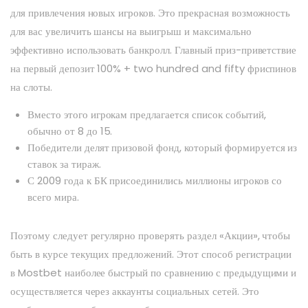
для привлечения новых игроков. Это прекрасная возможность
для вас увеличить шансы на выигрыш и максимально
эффективно использовать банкролл. Главный приз-приветствие
на первый депозит 100% + two hundred and fifty фриспинов
на слоты.
Вместо этого игрокам предлагается список событий,
обычно от 8 до 15.
Победители делят призовой фонд, который формируется из
ставок за тираж.
С 2009 года к БК присоединились миллионы игроков со
всего мира.
Поэтому следует регулярно проверять раздел «Акции», чтобы
быть в курсе текущих предложений. Этот способ регистрации
в Mostbet наиболее быстрый по сравнению с предыдущими и
осуществляется через аккаунты социальных сетей. Это