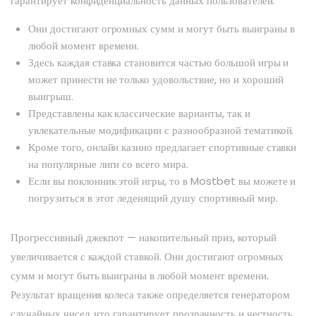
гарантирует конфиденциальность данных пользователей.
Они достигают огромных сумм и могут быть выиграны в
любой момент времени.
Здесь каждая ставка становится частью большой игры и
может принести не только удовольствие, но и хороший
выигрыш.
Представлены как классические варианты, так и
увлекательные модификации с разнообразной тематикой.
Кроме того, онлайн казино предлагает спортивные ставки
на популярные лиги со всего мира.
Если вы поклонник этой игры, то в Mostbet вы можете и
погрузиться в этот леденящий душу спортивный мир.
Прогрессивный джекпот — накопительный приз, который
увеличивается с каждой ставкой. Они достигают огромных
сумм и могут быть выиграны в любой момент времени.
Результат вращения колеса также определяется генератором
случайных чисел, что гарантирует прозрачность и честность