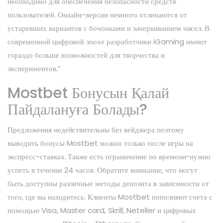
необходимо для обеспечения безопасности средств
пользователей. Онлайн-версии немного отличаются от
устаревших вариантов с бочонками и зачеркиванием чисел. В
современной цифровой эпохе разработчики iGaming имеют
гораздо больше возможностей для творчества и
экспериментов.”
Mostbet Бонусын Қалай
Пайдалануға Болады?
Предложения недействительны без вейджера поэтому
выводить бонусы Mostbet можно только после игры на
экспресс-ставках. Также есть ограничение по времени-нужно
успеть в течение 24 часов. Обратите внимание, что могут
быть доступны различные методы депозита в зависимости от
того, где вы находитесь. Клиенты Mostbet пополняют счета с
помощью Visa, Master card, Skrill, Neteller и цифровых