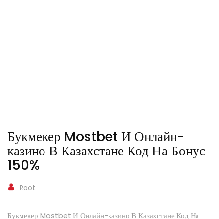
150%
Ana Sayfa
Букмекер Mostbet И Онлайн-казино В
Казахстане Код На Бонус 150%
Букмекер Mostbet И Онлайн-
казино В Казахстане Код На Бонус
150%
Root
Букмекер Mostbet И Онлайн-казино В Казахстане Код На