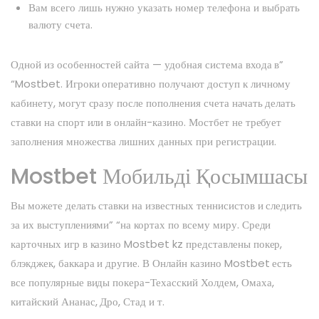
Вам всего лишь нужно указать номер телефона и выбрать
валюту счета.
Одной из особенностей сайта — удобная система входа в”
“Mostbet. Игроки оперативно получают доступ к личному
кабинету, могут сразу после пополнения счета начать делать
ставки на спорт или в онлайн-казино. Мостбет не требует
заполнения множества лишних данных при регистрации.
Mostbet Мобильді Қосымшасы
Вы можете делать ставки на известных теннисистов и следить
за их выступлениями” “на кортах по всему миру. Среди
карточных игр в казино Mostbet kz представлены покер,
блэкджек, баккара и другие. В Онлайн казино Mostbet есть
все популярные виды покера-Техасский Холдем, Омаха,
китайский Ананас, Дро, Стад и т.