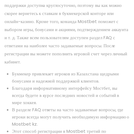
поддержки доступна круглосуточно, поэтому вы как можно
скорее вернетесь к ставкам в букмекерской конторе или
онлайн-казино. Кроме того, команда Mostbet поможет с
выбором игры, бонусами и акциями, подтверждением аккаунта
и т. д. Также всем пользователям доступен раздел FAQ с
ответами на наиболее часто задаваемые вопросы. После
регистрации вы можете пополнить игровой счет через личный
кабинет.
Букмекер привлекает игроков из Казахстана щедрыми
бонусами и надежной поддержкой клиентов.
Благодаря информативному интерфейсу Мостбет, вы
всегда будете в курсе последних новостей и событий в
мире хоккея.
В разделе FAQ ответы на часто задаваемые вопросы, где
игроки всегда могут получить необходимую информацию о
Mostbet kz.
Этот способ регистрации в Mostbet третий по