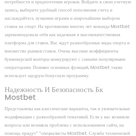
потребности и предпочтения игроков. Войдите в свою учетную
запись, выберите удобный способ пополнения счета и
наслаждайтесь лучшими играми и широчайшим выбором
ставок на спорт. На протяжении многих лет команда Mostbet
зарекомендовала себя как надежная и высококачественная
платформа для ставок. Вас ждут разнообразные виды спорта и
множество рынков ставок. Очень высокие коэффициенты
букмекерской конторы конкурируют с самыми популярными
операторами. Помимо основных функций, Mostbet также
использует щедрую бонусную программу.
Надежность И Безопасность Бк
Mostbet
Представлены как классические варианты, так и увлекательные
модификации с разнообразной тематикой. Если у вас возникли
вопросы или возникла проблема с использованием сайта, на
помощь придут” “специалисты Mostbet. Служба технической