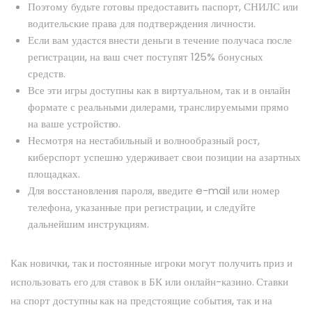
Поэтому будьте готовы предоставить паспорт, СНИЛС или
водительские права для подтверждения личности.
Если вам удастся внести деньги в течение получаса после
регистрации, на ваш счет поступят 125% бонусных
средств.
Все эти игры доступны как в виртуальном, так и в онлайн
формате с реальными дилерами, транслируемыми прямо
на ваше устройство.
Несмотря на нестабильный и волнообразный рост,
киберспорт успешно удерживает свои позиции на азартных
площадках.
Для восстановления пароля, введите e-mail или номер
телефона, указанные при регистрации, и следуйте
дальнейшим инструкциям.
Как новички, так и постоянные игроки могут получить приз и
использовать его для ставок в БК или онлайн-казино. Ставки
на спорт доступны как на предстоящие события, так и на