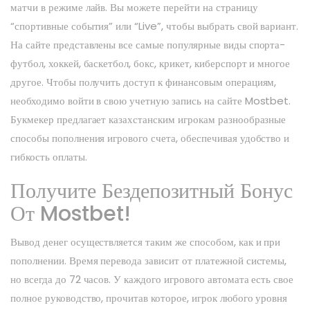
матчи в режиме лайв. Вы можете перейти на страницу
“спортивные события” или “Live”, чтобы выбрать свой вариант.
На сайте представлены все самые популярные виды спорта-
футбол, хоккей, баскетбол, бокс, крикет, киберспорт и многое
другое. Чтобы получить доступ к финансовым операциям,
необходимо войти в свою учетную запись на сайте Mostbet.
Букмекер предлагает казахстанским игрокам разнообразные
способы пополнения игрового счета, обеспечивая удобство и
гибкость оплаты.
Получите Бездепозитный Бонус
От Mostbet!
Вывод денег осуществляется таким же способом, как и при
пополнении. Время перевода зависит от платежной системы,
но всегда до 72 часов. У каждого игрового автомата есть свое
полное руководство, прочитав которое, игрок любого уровня