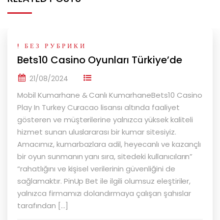
! БЕЗ РУБРИКИ
Bets10 Casino Oyunları Türkiye’de
21/08/2024
Mobil Kumarhane & Canlı KumarhaneBets10 Casino
Play In Turkey Curacao lisansı altında faaliyet
gösteren ve müşterilerine yalnızca yüksek kaliteli
hizmet sunan uluslararası bir kumar sitesiyiz.
Amacımız, kumarbazlara adil, heyecanlı ve kazançlı
bir oyun sunmanın yanı sıra, sitedeki kullanıcıların”
“rahatlığını ve kişisel verilerinin güvenliğini de
sağlamaktır. PinUp Bet ile ilgili olumsuz eleştiriler,
yalnızca firmamızı dolandırmaya çalışan şahıslar
tarafından […]