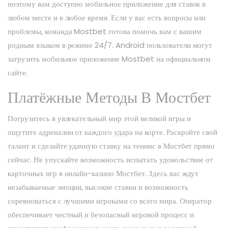
поэтому вам доступно мобильное приложение для ставок в
любом месте и в любое время. Если у вас есть вопросы или
проблемы, команда Mostbet готова помочь вам с вашим
родным языком в режиме 24/7. Android пользователи могут
загрузить мобильное приложение Mostbet на официальном
сайте.
Платёжные Методы В Мостбет
Погрузитесь в увлекательный мир этой великой игры и
ощутите адреналин от каждого удара на корте. Раскройте свой
талант и сделайте удачную ставку на теннис в Мостбет прямо
сейчас. Не упускайте возможность испытать удовольствие от
карточных игр в онлайн-казино Мостбет. Здесь вас ждут
незабываемые эмоции, высокие ставки и возможность
соревноваться с лучшими игроками со всего мира. Оператор
обеспечивает честный и безопасный игровой процесс и